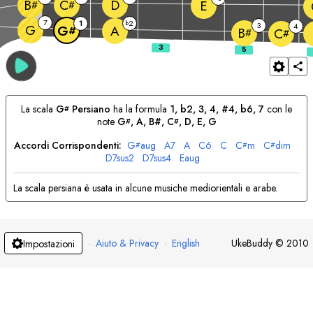
D
B
C
E
#
#
7
1
2
b
3
4
G
A
G
#
B
C
#
#
La scala
G
Persiano
ha la formula
1, b2, 3, 4, #4, b6, 7
con le
#
note
G
, 
A
, B#, 
C
, 
D
, 
E
, 
G
#
#
Accordi Corrispondenti:
G
aug
A
7
A
C
6
C
C
m
C
dim
#
#
#
D
7sus2
D
7sus4
E
aug
La scala persiana è usata in alcune musiche mediorientali e arabe.
·
Aiuto & Privacy
·
English
UkeBuddy
©
2010
Impostazioni