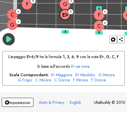
9
3
F
G
3
5
6
1
9
C
F
E
b
3
6
G
C
L'arpeggio
E
6/9
ha la formula
1, 3, 6, 9
con le note
E
, 
G
, 
C
, 
F
b
b
Si basa sull'accordo
E
sei nove
.
b
Scale Corrispondenti:
E
Maggiore
E
Misolidio
G
Minore
b
b
G
Frigio
C
Minore
C
Dorica
F
Minore
F
Dorica
·
Aiuto & Privacy
·
English
UkeBuddy
©
2010
Impostazioni