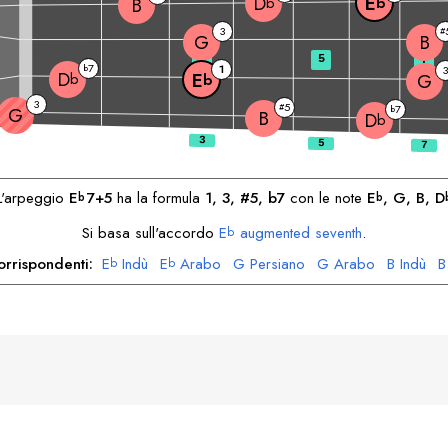
D
E
B
b
b
3
#
G
B
3
5
7
7
b
1
3
D
E
b
G
b
3
5
#
7
G
b
B
D
b
L'arpeggio
E
7+5
ha la formula
1, 3, #5, b7
con le note
E
, 
G
, 
B
, 
D
b
b
Si basa sull'accordo
E
augmented seventh
.
b
orrispondenti:
E
Indù
E
Arabo
G
Persiano
G
Arabo
B
Indù
B
b
b
D
Arabo
D
Nomade
b
b