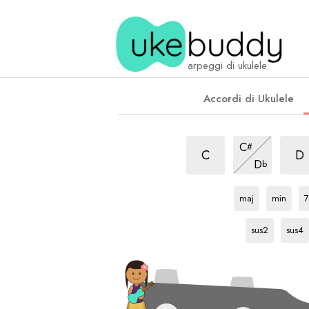
arpeggi di ukulele
Accordi di Ukulele
arpeggio
7+5
arpe
7+5
arpeggio
7+5
C
#
arpeggio
7+5
C
D
D
b
arpeggio
arpeggio
a
Eb
Eb
E
maj
min
7
arpeggio
arpeg
Eb
Eb
sus2
sus4