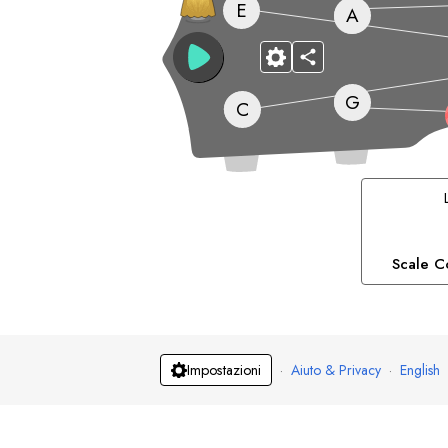
E
A
G
C
Scale C
·
Aiuto & Privacy
·
English
Impostazioni