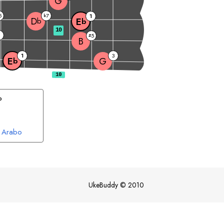
G
5
7
b
1
D
E
b
b
10
5
#
B
1
3
G
E
b
b
Arabo
UkeBuddy
©
2010