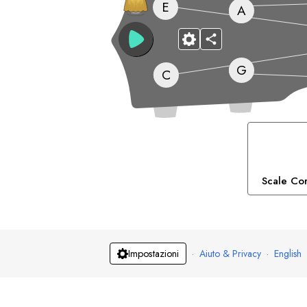
E
A
G
C
Scale Cor
·
Aiuto & Privacy
·
English
Impostazioni