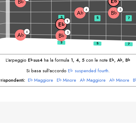
E
b
B
b
4
5
A
B
b
b
3
5
7
1
E
b
4
5
A
b
B
b
L'arpeggio
E
sus4
ha la formula
1, 4, 5
con le note
E
, 
A
, 
B
b
b
b
b
Si basa sull'accordo
E
suspended fourth
.
b
rispondenti:
E
Maggiore
E
Minore
A
Maggiore
A
Minore
B
b
b
b
b
B
Dorica
b