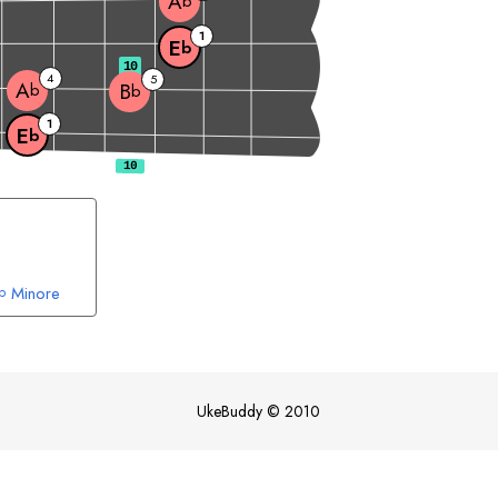
A
b
1
E
b
10
4
5
A
B
b
b
1
E
b
Minore
b
UkeBuddy
©
2010