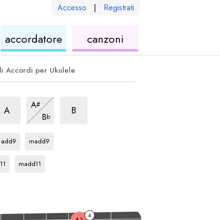
Accesso
|
Registrati
le
ukulele
di
accordatore
canzoni
ukulele
li Accordi per Ukulele
rpeggio
us4
arpeggio
sus4
arpeggio
sus4
A
#
arpeggio
sus4
A
B
B
b
io
arpeggio
arpeggio
Eb
Eb
add9
madd9
eggio
arpeggio
Eb
11
madd11
4