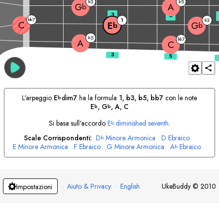
3
5
b
b
A
G
b
3
5
7
bb
1
3
b
C
E
G
b
b
5
b
7
bb
A
C
L'arpeggio
E
dim7
ha la formula
1, b3, b5, bb7
con le note
b
E
, 
G
, 
A
, 
C
b
b
Si basa sull'accordo
E
diminished seventh
.
b
Scale Corrispondenti:
D
Minore Armonica
D
Ebraico
b
E
Minore Armonica
F
Ebraico
G
Minore Armonica
A
Ebraico
b
B
Minore Armonica
B
Ebraico
b
·
Aiuto & Privacy
·
English
UkeBuddy
©
2010
Impostazioni