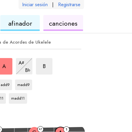
Iniciar sesión
|
Registrarse
de
de
afinador
canciones
ele
ukelele
ukelele
a de Acordes de Ukelele
rpegio
arpegio
7
arpegio
7
A
#
arpegio
7
A
B
B
b
arpegio
arpegio
A
A
add9
madd9
egio
arpegio
A
11
madd11
7
5
b
1