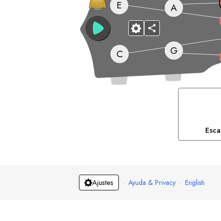
E
A
G
C
Esca
·
Ayuda & Privacy
·
English
Ajustes