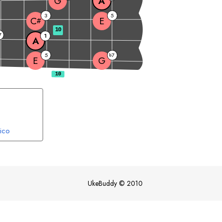
G
A
3
5
E
C
#
10
7
1
A
5
7
b
E
G
ico
UkeBuddy
©
2010