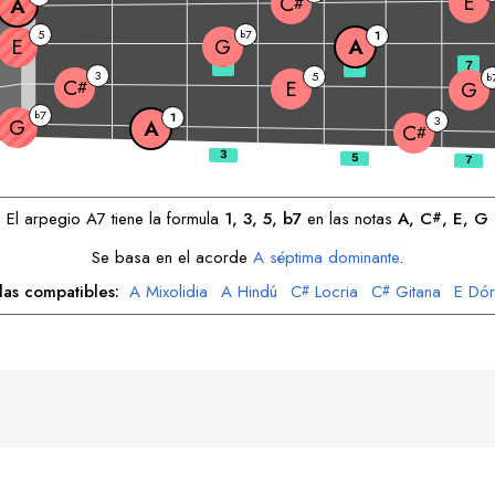
E
C
A
#
5
7
b
1
E
G
A
3
5
7
3
5
b
C
E
#
G
7
b
1
3
G
A
C
#
El arpegio
A
7 tiene la formula
1, 3, 5, b7
en las notas
A
, 
C
, 
E
, 
G
#
Se basa en el acorde
A
séptima dominante
.
las compatibles:
A
Mixolidia
A
Hindú
C
Locria
C
Gitana
E
Dór
#
#
E
Menor Melódica
G
Lidia