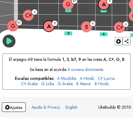
7
b
1
G
A
3
5
3
C
#
7
b
1
9
3
G
A
B
C
#
El arpegio
A
9 tiene la formula
1, 3, b7, 9
en las notas
A
, 
C
, 
G
, 
B
#
Se basa en el acorde
A
novena dominante
.
Escalas compatibles:
A
Mixolidia
A
Hindú
C
Locria
#
C
Árabe
G
Lidia
G
Árabe
B
Menor
B
Hindú
#
·
Ayuda & Privacy
·
English
UkeBuddy
©
2010
Ajustes