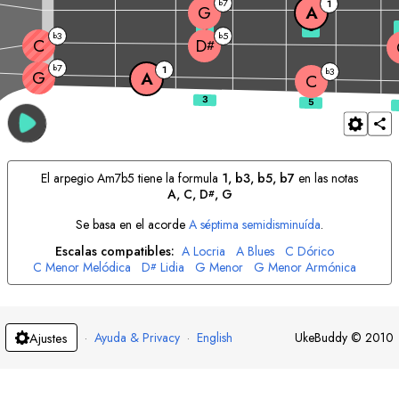
7
b
1
G
A
3
5
3
5
b
b
C
D
#
7
b
1
3
b
G
A
C
El arpegio
A
m7b5 tiene la formula
1, b3, b5, b7
en las notas
A
, 
C
, 
D
, 
G
#
Se basa en el acorde
A
séptima semidisminuída
.
Escalas compatibles:
A
Locria
A
Blues
C
Dórico
C
Menor Melódica
D
Lidia
G
Menor
G
Menor Armónica
#
·
Ayuda & Privacy
·
English
UkeBuddy
©
2010
Ajustes