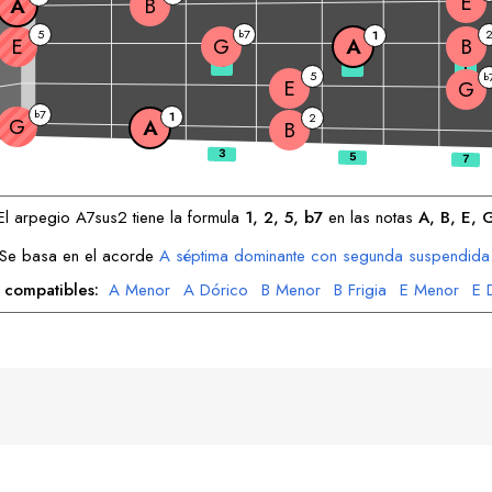
E
A
B
5
7
b
1
E
G
A
B
3
5
7
5
b
E
G
7
b
1
2
G
A
B
El arpegio
A
7sus2 tiene la formula
1, 2, 5, b7
en las notas
A
, 
B
, 
E
, 
Se basa en el acorde
A
séptima dominante con segunda suspendida
s compatibles:
A
Menor
A
Dórico
B
Menor
B
Frigia
E
Menor
E
G
Mayor
G
Mixolidia