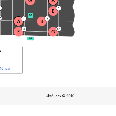
G
A
2
5
E
10
7
2
1
A
B
5
7
b
E
G
G
.
Dórico
UkeBuddy
©
2010