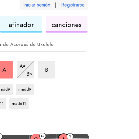
Iniciar sesión
|
Registrarse
de
de
afinador
canciones
ele
ukelele
ukelele
a de Acordes de Ukelele
rpegio
sus2
arpegio
7sus2
arpegio
7sus2
A
#
arpegio
7sus2
A
B
B
b
arpegio
arpegio
A
A
add9
madd9
egio
arpegio
A
11
madd11
7
5
b
1