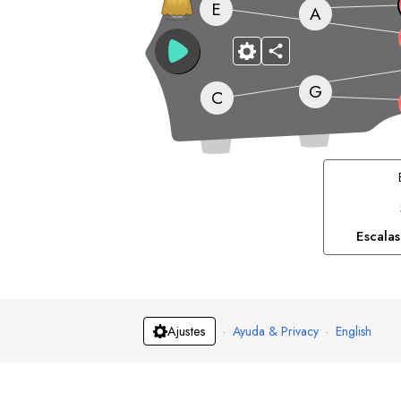
E
A
G
C
Escala
·
Ayuda & Privacy
·
English
Ajustes