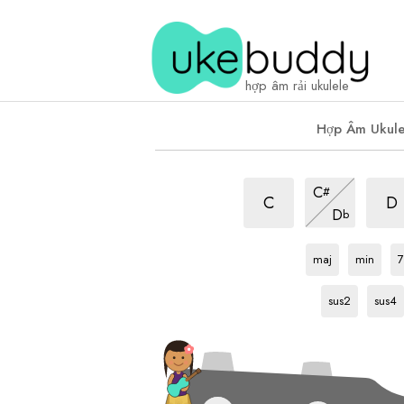
hợp âm rải ukulele
Hợp Âm Ukule
madd11
mad
madd11
C
#
hợp
hợp
hợp
madd11
C
D
D
b
âm
âm
hợp
âm
A#
hợp
A#
hợp
h
rải
âm
rải
rải
âm
âm
rải
maj
min
7
rải
rải
r
A#
hợp
A#
hợp
âm
âm
sus2
sus4
rải
rải