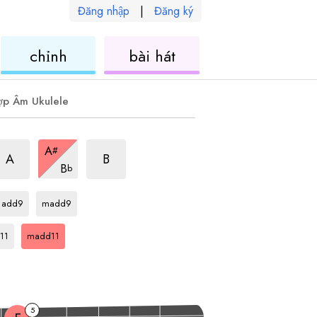
Đăng nhập
|
Đăng ký
ele
ukulele
ukulele
chỉnh
bài hát
ợp Âm Ukulele
add11
madd11
madd11
A
#
ợp
hợp
hợp
madd11
A
B
B
b
âm
âm
hợp
âm
A#
hợp
A#
hợp
rải
âm
ải
rải
âm
âm
rải
add9
madd9
rải
rải
A#
hợp
âm
11
madd11
rải
5