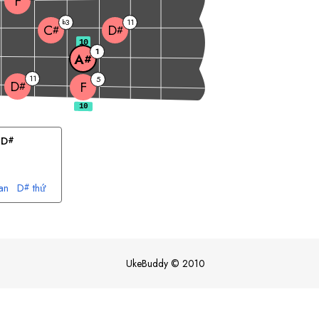
F
3
11
b
C
D
#
#
10
1
A
#
11
5
D
F
#
 
D
#
an
D
thứ
#
UkeBuddy
©
2010