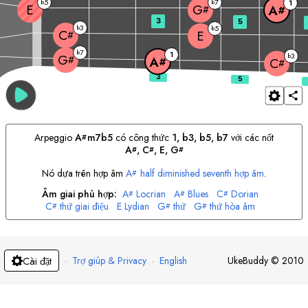
5
7
b
b
1
E
G
A
#
#
3
5
3
b
5
b
C
E
#
7
b
1
3
b
G
#
A
#
C
#
Arpeggio
A
m7b5
có công thức
1, b3, b5, b7
với các nốt
#
A
, 
C
, 
E
, 
G
#
#
#
Nó dựa trên hợp âm
A
half diminished seventh hợp âm
.
#
Âm giai phù hợp:
A
Locrian
A
Blues
C
Dorian
#
#
#
C
thứ giai điệu
E
Lydian
G
thứ
G
thứ hòa âm
#
#
#
·
Trợ giúp & Privacy
·
English
UkeBuddy
©
2010
Cài đặt