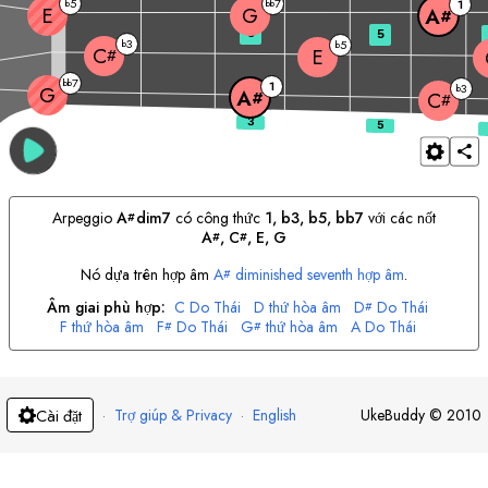
5
7
b
bb
1
E
G
A
#
3
5
3
b
5
b
C
E
#
7
bb
1
3
G
b
A
#
C
#
Arpeggio
A
dim7
có công thức
1, b3, b5, bb7
với các nốt
#
A
, 
C
, 
E
, 
G
#
#
Nó dựa trên hợp âm
A
diminished seventh hợp âm
.
#
Âm giai phù hợp:
C
Do Thái
D
thứ hòa âm
D
Do Thái
#
F
thứ hòa âm
F
Do Thái
G
thứ hòa âm
A
Do Thái
#
#
B
thứ hòa âm
·
Trợ giúp & Privacy
·
English
UkeBuddy
©
2010
Cài đặt