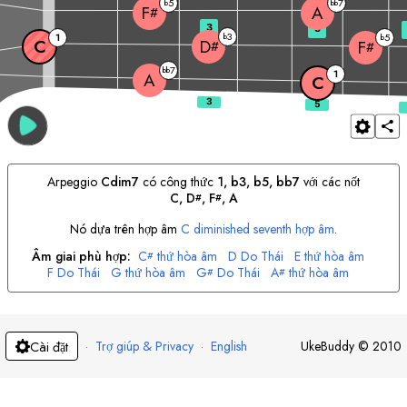
5
7
b
bb
A
F
#
3
5
3
1
b
5
b
C
D
F
#
#
7
bb
1
A
C
Arpeggio
C
dim7
có công thức
1, b3, b5, bb7
với các nốt
C
, 
D
, 
F
, 
A
#
#
Nó dựa trên hợp âm
C
diminished seventh hợp âm
.
Âm giai phù hợp:
C
thứ hòa âm
D
Do Thái
E
thứ hòa âm
#
F
Do Thái
G
thứ hòa âm
G
Do Thái
A
thứ hòa âm
#
#
B
Do Thái
·
Trợ giúp & Privacy
·
English
UkeBuddy
©
2010
Cài đặt