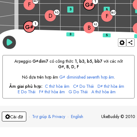
7
bb
1
F
G
#
3
5
5
b
7
bb
D
F
1
3
b
G
#
B
Arpeggio
G
dim7
có công thức
1, b3, b5, bb7
với các nốt
#
G
, 
B
, 
D
, 
F
#
Nó dựa trên hợp âm
G
diminished seventh hợp âm
.
#
Âm giai phù hợp:
C
thứ hòa âm
C
Do Thái
D
thứ hòa âm
#
#
E
Do Thái
F
thứ hòa âm
G
Do Thái
A
thứ hòa âm
#
A
Do Thái
#
·
Trợ giúp & Privacy
·
English
UkeBuddy
©
2010
Cài đặt