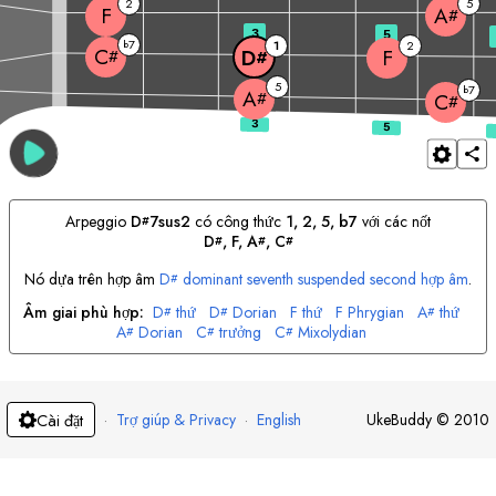
2
5
F
A
#
3
5
7
b
1
2
C
F
D
#
#
5
7
b
A
#
C
#
Arpeggio
D
7sus2
có công thức
1, 2, 5, b7
với các nốt
#
D
, 
F
, 
A
, 
C
#
#
#
Nó dựa trên hợp âm
D
dominant seventh suspended second hợp âm
.
#
Âm giai phù hợp:
D
thứ
D
Dorian
F
thứ
F
Phrygian
A
thứ
#
#
#
A
Dorian
C
trưởng
C
Mixolydian
#
#
#
·
Trợ giúp & Privacy
·
English
UkeBuddy
©
2010
Cài đặt