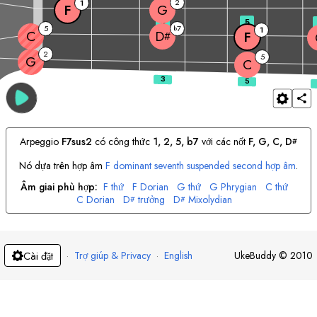
2
1
F
G
3
5
5
7
b
1
C
D
F
#
2
5
G
C
Arpeggio
F
7sus2
có công thức
1, 2, 5, b7
với các nốt
F
, 
G
, 
C
, 
D
#
Nó dựa trên hợp âm
F
dominant seventh suspended second hợp âm
.
Âm giai phù hợp:
F
thứ
F
Dorian
G
thứ
G
Phrygian
C
thứ
C
Dorian
D
trưởng
D
Mixolydian
#
#
·
Trợ giúp & Privacy
·
English
UkeBuddy
©
2010
Cài đặt