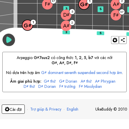
7
2
b
1
F
A
G
#
#
#
3
5
5
7
b
D
F
#
#
1
2
G
A
#
#
Arpeggio
G
7sus2
có công thức
1, 2, 5, b7
với các nốt
#
G
, 
A
, 
D
, 
F
#
#
#
#
Nó dựa trên hợp âm
G
dominant seventh suspended second hợp âm
.
#
Âm giai phù hợp:
G
thứ
G
Dorian
A
thứ
A
Phrygian
#
#
#
#
D
thứ
D
Dorian
F
trưởng
F
Mixolydian
#
#
#
#
·
Trợ giúp & Privacy
·
English
UkeBuddy
©
2010
Cài đặt