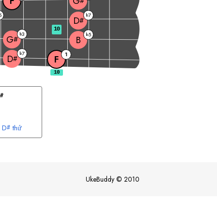
F
G
#
5
7
b
D
#
10
3
b
5
b
G
B
#
7
b
1
D
F
#
#
D
thứ
#
UkeBuddy
©
2010