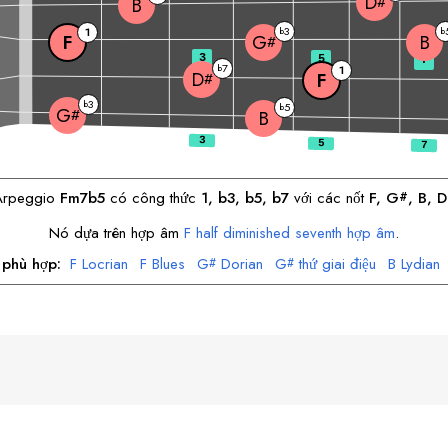
D
#
B
3
1
b
b
F
B
G
#
3
5
7
7
b
1
D
F
#
3
b
5
b
G
#
B
Arpeggio
F
m7b5
có công thức
1, b3, b5, b7
với các nốt
F
, 
G
, 
B
, 
D
#
Nó dựa trên hợp âm
F
half diminished seventh hợp âm
.
 phù hợp:
F
Locrian
F
Blues
G
Dorian
G
thứ giai điệu
B
Lydian
#
#
D
thứ hòa âm
#