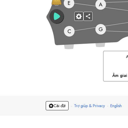
E
A
G
C
Âm giai
·
Trợ giúp & Privacy
·
English
Cài đặt