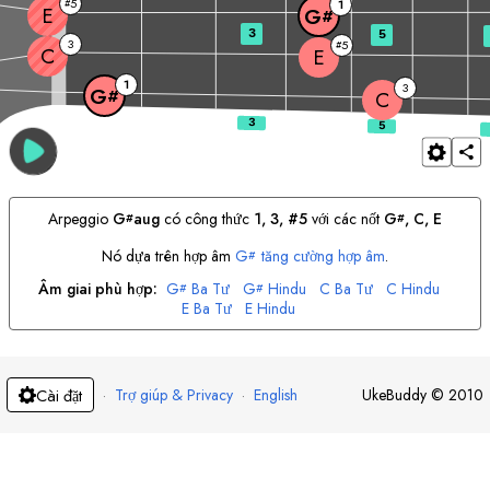
5
#
1
E
G
#
3
5
3
5
#
C
E
1
3
G
#
C
Arpeggio
G
aug
có công thức
1, 3, #5
với các nốt
G
, 
C
, 
E
#
#
Nó dựa trên hợp âm
G
tăng cường hợp âm
.
#
Âm giai phù hợp:
G
Ba Tư
G
Hindu
C
Ba Tư
C
Hindu
#
#
E
Ba Tư
E
Hindu
·
Trợ giúp & Privacy
·
English
UkeBuddy
©
2010
Cài đặt