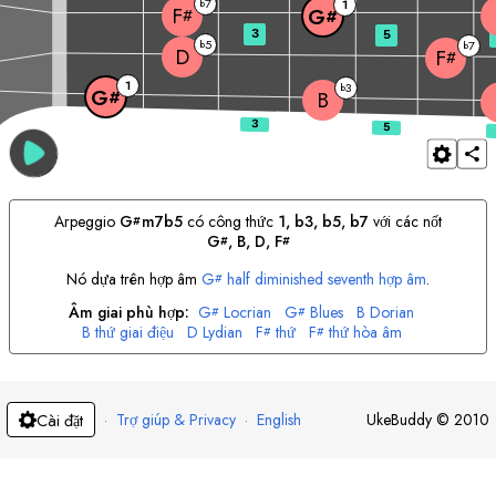
7
b
1
F
G
#
#
3
5
5
b
7
b
D
F
#
1
3
b
G
#
B
Arpeggio
G
m7b5
có công thức
1, b3, b5, b7
với các nốt
#
G
, 
B
, 
D
, 
F
#
#
Nó dựa trên hợp âm
G
half diminished seventh hợp âm
.
#
Âm giai phù hợp:
G
Locrian
G
Blues
B
Dorian
#
#
B
thứ giai điệu
D
Lydian
F
thứ
F
thứ hòa âm
#
#
·
Trợ giúp & Privacy
·
English
UkeBuddy
©
2010
Cài đặt