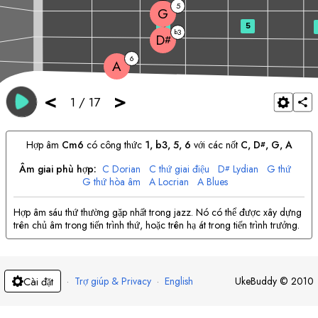
5
G
3
5
3
b
D
#
6
A
<
>
1
/
17
Hợp âm
C
m6
có công thức
1, b3, 5, 6
với các nốt
C
, 
D
, 
G
, 
A
#
Âm giai phù hợp:
C
Dorian
C
thứ giai điệu
D
Lydian
G
thứ
#
G
thứ hòa âm
A
Locrian
A
Blues
Hợp âm sáu thứ thường gặp nhất trong jazz. Nó có thể được xây dựng
trên chủ âm trong tiến trình thứ, hoặc trên hạ át trong tiến trình trưởng.
·
Trợ giúp & Privacy
·
English
UkeBuddy
©
2010
Cài đặt