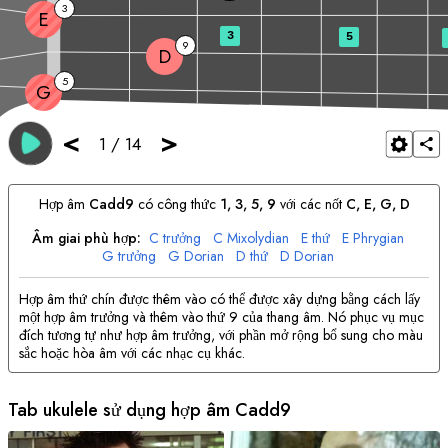
3
E
3
5
9
D
5
G
<
>
1
/
14
Hợp âm
C
add9
có công thức
1, 3, 5, 9
với các nốt
C
, 
E
, 
G
, 
D
Âm giai phù hợp:
C
trưởng
C
Mixolydian
E
thứ
E
Phrygian
G
trưởng
G
Dorian
D
thứ
D
Dorian
Hợp âm thứ chín được thêm vào có thể được xây dựng bằng cách lấy
một hợp âm trưởng và thêm vào thứ 9 của thang âm. Nó phục vụ mục
đích tương tự như hợp âm trưởng, với phần mở rộng bổ sung cho màu
sắc hoặc hòa âm với các nhạc cụ khác.
Tab ukulele sử dụng hợp âm
C
add9