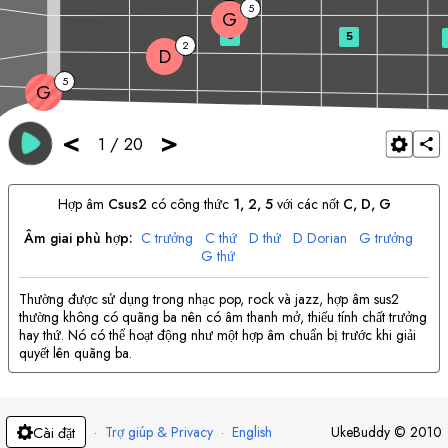
5
G
3
5
2
D
5
G
<
>
1
/
20
Hợp âm
C
sus2
có công thức
1, 2, 5
với các nốt
C
, 
D
, 
G
Âm giai phù hợp:
C
trưởng
C
thứ
D
thứ
D
Dorian
G
trưởng
G
thứ
Thường được sử dụng trong nhạc pop, rock và jazz, hợp âm sus2
thường không có quãng ba nên có âm thanh mở, thiếu tính chất trưởng
hay thứ. Nó có thể hoạt động như một hợp âm chuẩn bị trước khi giải
quyết lên quãng ba.
·
Trợ giúp & Privacy
·
English
UkeBuddy
©
2010
Cài đặt