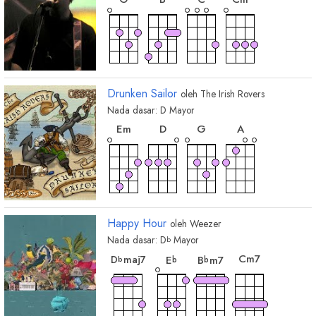
Drunken Sailor
oleh
The Irish Rovers
Nada dasar:
D
Mayor
chord
chord
chord
chord
E
m
D
G
A
Happy Hour
oleh
Weezer
Nada dasar:
D
Mayor
b
chord
chord
chord
chord
C
m7
D
maj7
E
B
m7
b
b
b