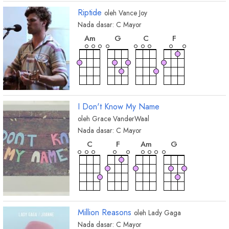
Riptide
oleh
Vance Joy
Nada dasar:
C
Mayor
chord
chord
chord
chord
A
m
G
C
F
I Don't Know My Name
oleh
Grace VanderWaal
Nada dasar:
C
Mayor
chord
chord
chord
chord
C
F
A
m
G
Million Reasons
oleh
Lady Gaga
Nada dasar:
C
Mayor
chord
chord
chord
chord