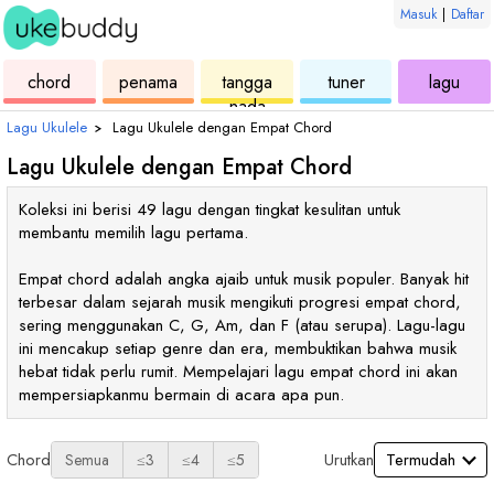
Masuk
|
Daftar
ukulele
chord
ukulele
ukulele
ukul
chord
penama
tangga
tuner
lagu
nada
Lagu Ukulele
›
Lagu Ukulele dengan Empat Chord
Lagu Ukulele dengan Empat Chord
Koleksi ini berisi 49 lagu dengan tingkat kesulitan untuk
membantu memilih lagu pertama.
Empat chord adalah angka ajaib untuk musik populer. Banyak hit
terbesar dalam sejarah musik mengikuti progresi empat chord,
sering menggunakan C, G, Am, dan F (atau serupa). Lagu-lagu
ini mencakup setiap genre dan era, membuktikan bahwa musik
hebat tidak perlu rumit. Mempelajari lagu empat chord ini akan
mempersiapkanmu bermain di acara apa pun.
Chord
Urutkan
Semua
≤3
≤4
≤5