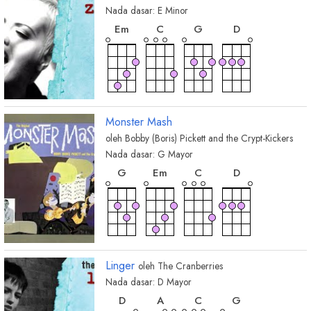
Nada dasar:
E
Minor
chord
chord
chord
chord
E
m
C
G
D
Monster Mash
oleh
Bobby (Boris) Pickett and the Crypt-Kickers
Nada dasar:
G
Mayor
chord
chord
chord
chord
G
E
m
C
D
Linger
oleh
The Cranberries
Nada dasar:
D
Mayor
chord
chord
chord
chord
D
A
C
G