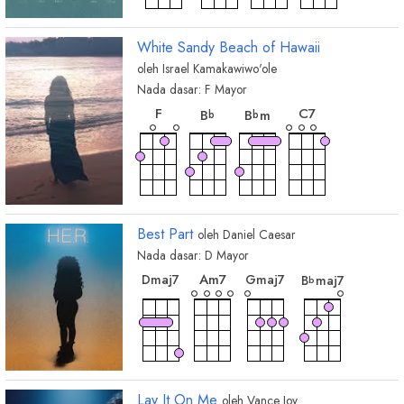
White Sandy Beach of Hawaii
oleh
Israel Kamakawiwo'ole
Nada dasar:
F
Mayor
chord
chord
chord
chord
F
C
7
B
B
m
b
b
Best Part
oleh
Daniel Caesar
Nada dasar:
D
Mayor
chord
chord
chord
chord
A
m7
D
maj7
G
maj7
B
maj7
b
Lay It On Me
oleh
Vance Joy