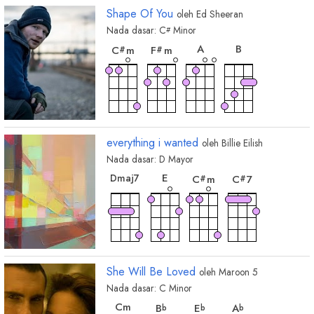
Shape Of You
oleh
Ed Sheeran
Nada dasar:
C
Minor
#
chord
chord
chord
chord
A
B
C
m
F
m
#
#
everything i wanted
oleh
Billie Eilish
Nada dasar:
D
Mayor
chord
chord
chord
chord
E
D
maj7
C
m
C
7
#
#
She Will Be Loved
oleh
Maroon 5
Nada dasar:
C
Minor
chord
chord
chord
chord
C
m
B
E
A
b
b
b