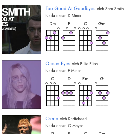
Too Good At Goodbyes
oleh
Sam Smith
Nada dasar:
D
Minor
chord
chord
chord
chord
D
m
F
C
G
m
Ocean Eyes
oleh
Billie Eilish
Nada dasar:
E
Minor
chord
chord
chord
chord
C
D
E
m
G
Creep
oleh
Radiohead
Nada dasar:
G
Mayor
chord
chord
chord
chord
G
B
C
C
m