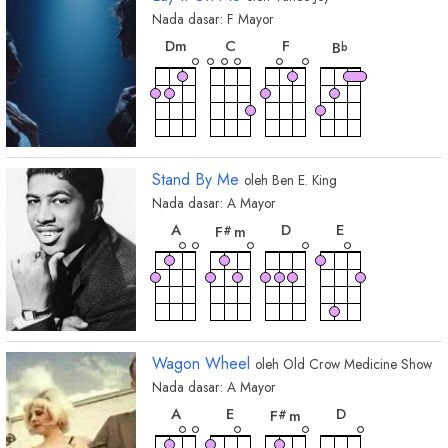
Nada dasar:
F
Mayor
chord
chord
chord
chord
D
m
C
F
B
b
Stand By Me
oleh
Ben E. King
Nada dasar:
A
Mayor
chord
chord
chord
chord
A
D
E
F
m
#
Wagon Wheel
oleh
Old Crow Medicine Show
Nada dasar:
A
Mayor
chord
chord
chord
chord
A
E
D
F
m
#