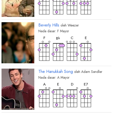
Beverly Hills
oleh
Weezer
Nada dasar:
F
Mayor
chord
chord
chord
chord
F
C
E
B
b
The Hanukkah Song
oleh
Adam Sandler
Nada dasar:
A
Mayor
chord
chord
chord
chord
A
E
D
E
7