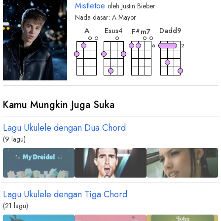
Mistletoe
oleh
Justin Bieber
Nada dasar:
A
Mayor
chord
chord
chord
chord
A
E
sus4
D
add9
F
m7
#
6
2
Kamu Mungkin Juga Suka
Lagu Ukulele dengan Dua Chord
(9 lagu)
Lagu Ukulele dengan Tiga Chord
(21 lagu)