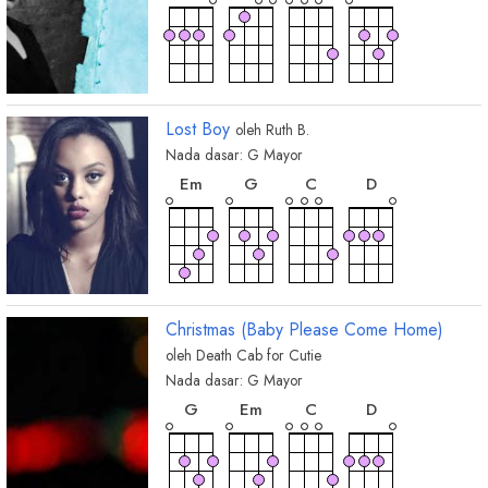
Lost Boy
oleh
Ruth B.
Nada dasar:
G
Mayor
chord
chord
chord
chord
E
m
G
C
D
Christmas (Baby Please Come Home)
oleh
Death Cab for Cutie
Nada dasar:
G
Mayor
chord
chord
chord
chord
G
E
m
C
D