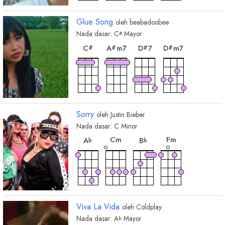
Glue Song
oleh
beabadoobee
Nada dasar:
C
Mayor
#
chord
chord
chord
chord
C
A
m7
D
7
D
m7
#
#
#
#
Sorry
oleh
Justin Bieber
Nada dasar:
C
Minor
chord
chord
chord
chord
C
m
F
m
A
B
b
b
Viva La Vida
oleh
Coldplay
Nada dasar:
A
Mayor
b
chord
chord
chord
chord