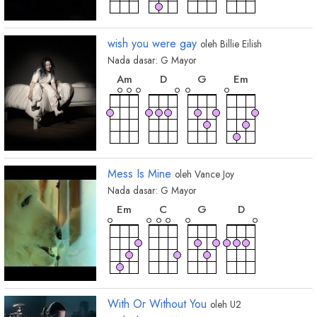
wish you were gay
oleh
Billie Eilish
Nada dasar:
G
Mayor
chord
chord
chord
chord
A
m
D
G
E
m
Mess Is Mine
oleh
Vance Joy
Nada dasar:
G
Mayor
chord
chord
chord
chord
E
m
C
G
D
With Or Without You
oleh
U2