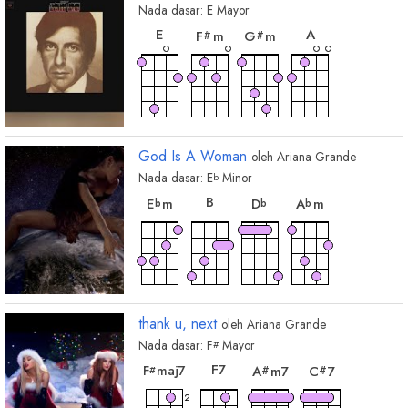
Nada dasar:
E
Mayor
chord
chord
chord
chord
E
A
F
m
G
m
#
#
God Is A Woman
oleh
Ariana Grande
Nada dasar:
E
Minor
b
chord
chord
chord
chord
B
E
m
D
A
m
b
b
b
thank u, next
oleh
Ariana Grande
Nada dasar:
F
Mayor
#
chord
chord
chord
chord
F
7
F
maj7
A
m7
C
7
#
#
#
2