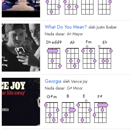
What Do You Mean?
oleh
Justin Bieber
Nada dasar:
A
Mayor
b
chord
chord
chord
chord
F
m
D
add9
A
E
b
b
b
Georgia
oleh
Vance Joy
Nada dasar:
G
Minor
#
chord
chord
chord
chord
B
E
G
m
F
#
#