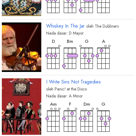
Whiskey In The Jar
oleh
The Dubliners
Nada dasar:
D
Mayor
chord
chord
chord
chord
D
B
m
G
A
I Write Sins Not Tragedies
oleh
Panic! at the Disco
Nada dasar:
A
Minor
chord
chord
chord
chord
A
m
F
D
m
G