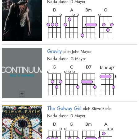
Nada dasar:
D
Mayor
chord
chord
chord
chord
D
A
B
m
G
Gravity
oleh
John Mayer
Nada dasar:
G
Mayor
chord
chord
chord
chord
G
C
D
7
E
maj7
b
3
The Galway Girl
oleh
Steve Earle
Nada dasar:
D
Mayor
chord
chord
chord
chord
D
G
B
m
A