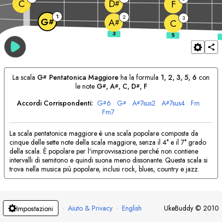
C
D
F
#
1
2
3
G
A
#
#
C
La scala
G
Pentatonica Maggiore
ha la formula
1, 2, 3, 5, 6
con
#
le note
G
, 
A
, 
C
, 
D
, 
F
#
#
#
Accordi Corrispondenti:
G
6
G
A
7sus2
A
7sus4
F
m
#
#
#
#
F
m7
La scala pentatonica maggiore è una scala popolare composta da
cinque delle sette note della scala maggiore, senza il 4° e il 7° grado
della scala. È popolare per l'improvvisazione perché non contiene
intervalli di semitono e quindi suona meno dissonante. Questa scala si
trova nella musica più popolare, inclusi rock, blues, country e jazz.
·
Aiuto & Privacy
·
English
UkeBuddy
©
2010
Impostazioni