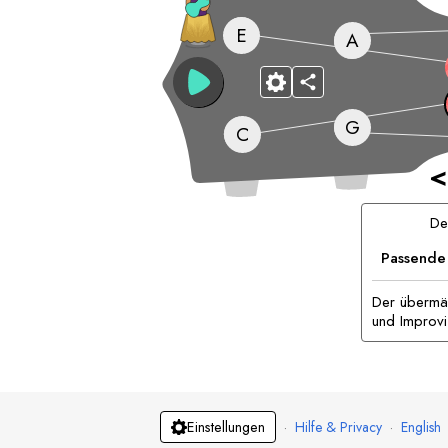
E
A
G
C
<
D
Passende
Der übermäß
und Improvi
·
Hilfe & Privacy
·
English
Einstellungen