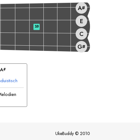
A
#
E
10
C
G
#
A
#
duistisch
Melodien
UkeBuddy
©
2010