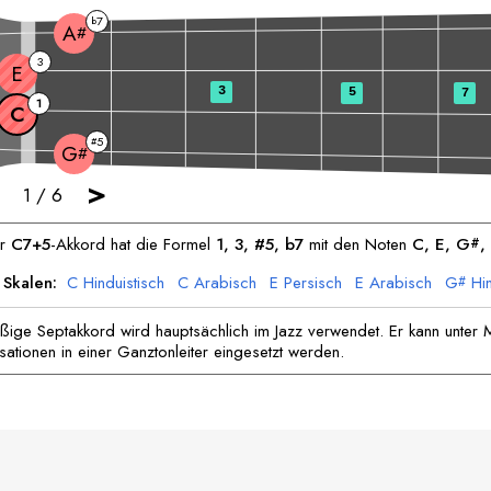
7
b
A
#
3
E
3
5
7
1
C
5
#
G
#
>
1
/
6
er
C
7+5
-Akkord hat die Formel
1, 3, #5, b7
mit den Noten
C
, 
E
, 
G
, 
#
 Skalen:
C
Hinduistisch
C
Arabisch
E
Persisch
E
Arabisch
G
Hin
#
G
Arabisch
A
Arabisch
A
Zigeuner
#
#
#
ige Septakkord wird hauptsächlich im Jazz verwendet. Er kann unter 
sationen in einer Ganztonleiter eingesetzt werden.