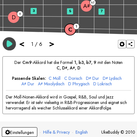
7
b
A
#
3
5
7
9
D
1
C
<
>
1
/
6
Der
C
m9
-Akkord hat die Formel
1, b3, b7, 9
mit den Noten
C
, 
D
, 
A
, 
D
#
#
Passende Skalen:
C
Moll
C
Dorisch
D
Dur
D
Lydisch
#
#
A
Dur
A
Mixolydisch
D
Phrygisch
D
Lokrisch
#
#
Der Moll-Nonen-Akkord wird in Gospel, R&B, Soul und Jazz
verwendet. Er ist sehr vielseitig in R&B-Progressionen und eignet sich
hervorragend als weicher Schlussakkord einer Akkordfolge.
·
Hilfe & Privacy
·
English
UkeBuddy
©
2010
Einstellungen