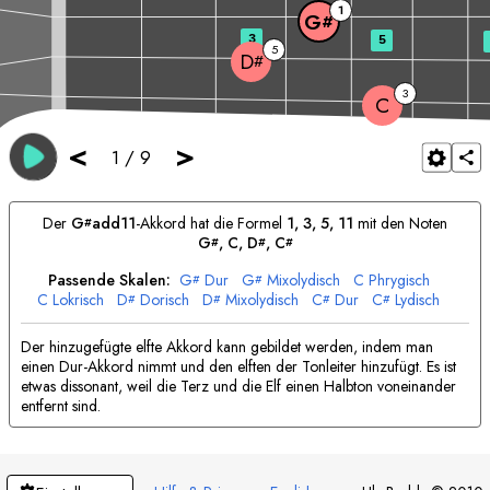
1
G
#
3
5
5
D
#
3
C
<
>
1
/
9
Der
G
add11
-Akkord hat die Formel
1, 3, 5, 11
mit den Noten
#
G
, 
C
, 
D
, 
C
#
#
#
Passende Skalen:
G
Dur
G
Mixolydisch
C
Phrygisch
#
#
C
Lokrisch
D
Dorisch
D
Mixolydisch
C
Dur
C
Lydisch
#
#
#
#
Der hinzugefügte elfte Akkord kann gebildet werden, indem man
einen Dur-Akkord nimmt und den elften der Tonleiter hinzufügt. Es ist
etwas dissonant, weil die Terz und die Elf einen Halbton voneinander
entfernt sind.