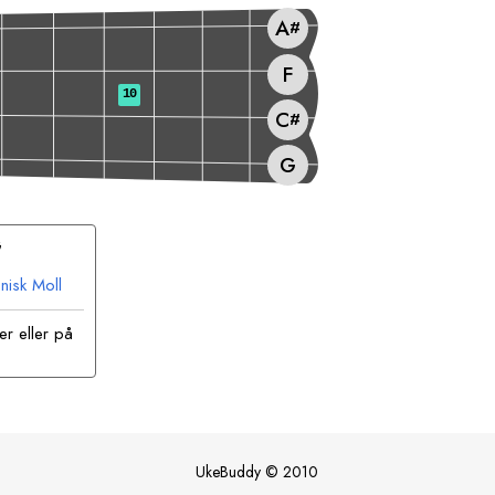
A
#
F
10
C
#
G
G
isk Moll
er eller på
UkeBuddy
©
2010