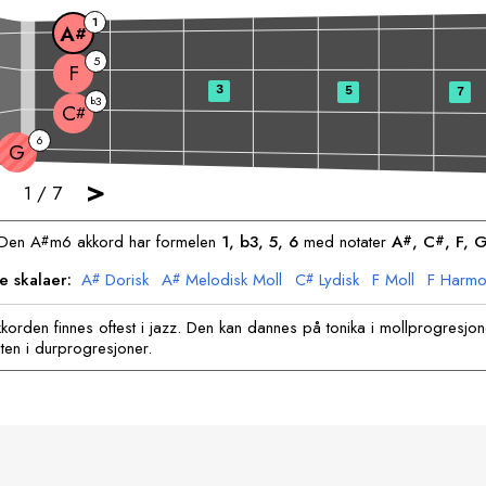
1
A
#
5
F
3
5
7
3
b
C
#
6
G
>
1
/
7
Den
A
m6 akkord har formelen
1, b3, 5, 6
med notater
A
, 
C
, 
F
, 
#
#
#
e skalaer:
A
Dorisk
A
Melodisk Moll
C
Lydisk
F
Moll
F
Harmon
#
#
#
G
Locrian
G
Blues
kkorden finnes oftest i jazz. Den kan dannes på tonika i mollprogresjon
en i durprogresjoner.