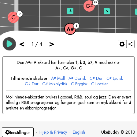
7
b
G
#
3
5
9
C
1
A
#
<
>
1
/
4
Den
A
m9 akkord har formelen
1, b3, b7, 9
med notater
#
A
, 
C
, 
G
, 
C
#
#
#
Tilhørende skalaer:
A
Moll
A
Dorisk
C
Dur
C
Lydisk
#
#
#
#
G
Dur
G
Mixolydisk
C
Frygisk
C
Locrian
#
#
Moll niende-akkorden brukes i gospel, R&B, soul og jazz. Den er svært
allsidig i R&B-progresjoner og fungerer godt som en myk akkord for å
avslutte en akkordprogresjon.
·
Hjelp & Privacy
·
English
UkeBuddy
©
2010
Innstillinger