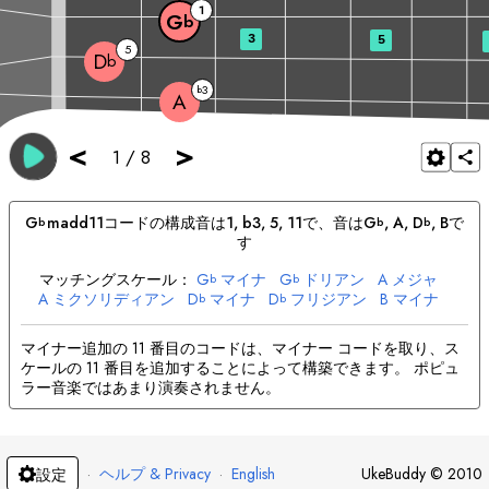
1
G
b
3
5
5
D
b
3
b
A
<
>
1
/
8
G
madd11
コードの構成音は
1, b3, 5, 11
で、音は
G
, 
A
, 
D
, 
B
で
b
b
b
す
マッチングスケール：
G
マイナ
G
ドリアン
A
メジャ
b
b
A
ミクソリディアン
D
マイナ
D
フリジアン
B
マイナ
b
b
B
ドリアン
マイナー追加の 11 番目のコードは、マイナー コードを取り、ス
ケールの 11 番目を追加することによって構築できます。 ポピュ
ラー音楽ではあまり演奏されません。
·
ヘルプ & Privacy
·
English
UkeBuddy
©
2010
設定