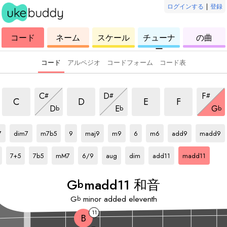
ログインする
|
登録
ウ
コ
ウ
ウ
ウ
コード
ネーム
スケール
チューナ
の曲
ク
ー
ク
ク
ク
ー
レ
ド
レ
レ
レ
レ
レ
レ
レ
コード
アルペジオ
コードフォーム
コード表
madd11 和音
madd11 和音
madd11 和音
madd11 和音
madd11 和音
madd11 和音
madd11
C
D
F
#
#
#
madd11 和音
madd11 和音
madd
C
D
E
F
D
E
G
b
b
b
b
音
Gb
和音
Gb
和音
Gb
和音
Gb
和音
Gb
和音
Gb
和音
Gb
和音
Gb
和音
Gb
和音
7
dim7
m7b5
9
maj9
m9
6
m6
add9
madd9
Gb
和音
Gb
和音
Gb
和音
Gb
和音
Gb
和音
Gb
和音
Gb
和音
Gb
和音
7+5
7b5
mM7
6/9
aug
dim
add11
madd11
G
madd11 和音
b
G
minor added eleventh
b
11
B