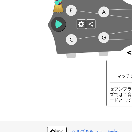
E
A
G
C
<
マッチ
セブンフラ
ズでは半音
ードとして
·
ヘルプ & Privacy
·
English
設定