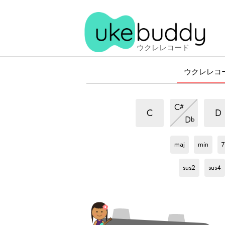
ウクレレコード
ウクレレコ
7b5
7b5
7b5
C
#
和
和
和
7b5
C
D
D
b
音
音
和
音
Gb
和
Gb
和
音
音
音
maj
min
7
Gb
和
Gb
和
音
音
sus2
sus4