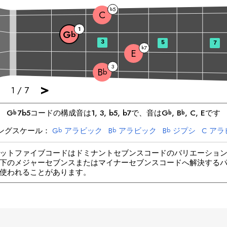
5
b
C
1
G
b
3
5
7
7
b
E
3
B
b
>
1
/
7
G
7b5
コードの構成音は
1, 3, b5, b7
で、音は
G
, 
B
, 
C
, 
E
です
b
b
b
ングスケール：
G
アラビック
B
アラビック
B
ジプシ
C
アラ
b
b
b
E
アラビック
E
ジプシ
ットファイブコードはドミナントセブンスコードのバリエーショ
下のメジャーセブンスまたはマイナーセブンスコードへ解決する
使われることがあります。