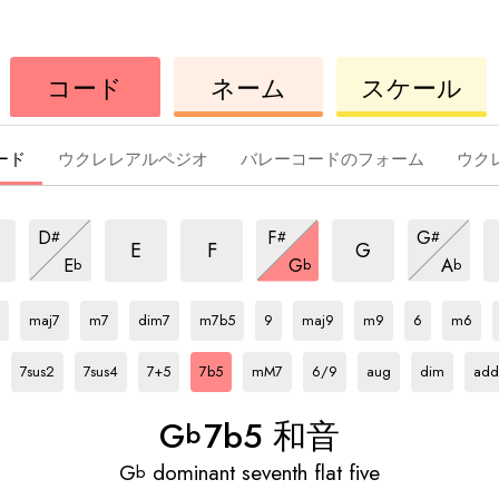
ウ
コ
ウ
コード
ネーム
スケール
ク
ー
ク
レ
ド
レ
レ
レ
ード
ウクレレアルペジオ
バレーコードのフォーム
ウク
7b5
7b5
7b5
7
7b5
7b5
7b5
D
F
G
#
#
#
和
和
和
和
和
和
7b5
7b5
7b5
E
F
G
E
G
A
b
b
b
音
音
音
和
音
音
和
音
和
Gb
和
Gb
和
Gb
和
Gb
和
Gb
和
Gb
和
Gb
和
Gb
和
Gb
和
Gb
和
音
音
音
音
音
音
音
音
音
音
音
音
音
maj7
m7
dim7
m7b5
9
maj9
m9
6
m6
Gb
和
Gb
和
Gb
和
Gb
和
Gb
和
Gb
和
Gb
和
Gb
和
Gb
和
音
音
音
音
音
音
音
音
音
7sus2
7sus4
7+5
7b5
mM7
6/9
aug
dim
add
G
7b5 和音
b
G
dominant seventh flat five
b