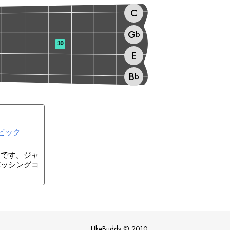
C
G
b
10
E
B
b
ビック
ンです。ジャ
パッシングコ
UkeBuddy
©
2010