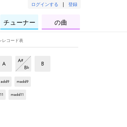
ログインする
|
登録
ウ
ウ
チューナー
の曲
ク
ク
レ
レ
レ
レ
レレコード表
b5
7b5
7b5
A
#
和
和
和
7b5
A
B
B
b
音
音
和
音
Gb
和
Gb
和
音
音
音
add9
madd9
Gb
和
音
11
madd11