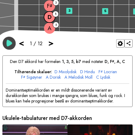
3
F
#
3
5
1
D
5
A
<
>
1
/
12
Den
D
7 akkord har formelen
1, 3, 5, b7
med notater
D
, 
F
, 
A
, 
C
#
Tilhørende skalaer:
D
Mixolydisk
D
Hindu
F
Locrian
#
F
Sigøyner
A
Dorisk
A
Melodisk Moll
C
Lydisk
#
Dominantseptimakkorden er en mildt dissonerende variant av
durakkorden som brukes i mange sjangre, som blues, funk og rock. I
blues kan hele progresjoner bestå av dominantseptimakkorder.
Ukulele-tabulaturer med
D
7-akkorden