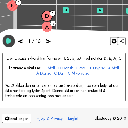
2
E
3
5
1
D
5
A
<
>
1
/
16
Den
D
7sus2 akkord har formelen
1, 2, 5, b7
med notater
D
, 
E
, 
A
, 
C
Tilhørende skalaer:
D
Moll
D
Dorisk
E
Moll
E
Frygisk
A
Moll
A
Dorisk
C
Dur
C
Mixolydisk
7sus2-akkorden er en variant av sus2-akkorden, noe som betyr at den
ikke har ters og lyder åpent. Denne akkorden kan brukes til å
forberede en oppløsning opp mot en ters.
·
Hjelp & Privacy
·
English
UkeBuddy
©
2010
Innstillinger