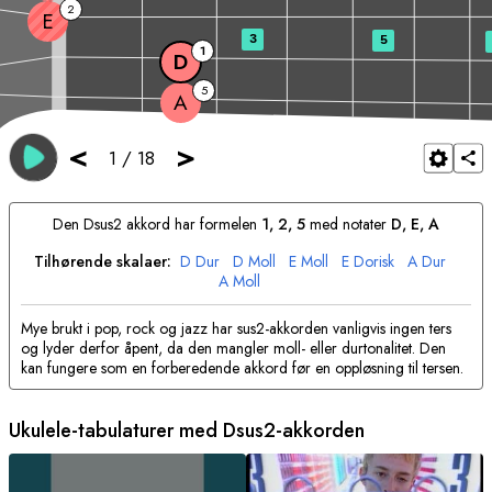
2
E
3
5
1
D
5
A
<
>
1
/
18
Den
D
sus2 akkord har formelen
1, 2, 5
med notater
D
, 
E
, 
A
Tilhørende skalaer:
D
Dur
D
Moll
E
Moll
E
Dorisk
A
Dur
A
Moll
Mye brukt i pop, rock og jazz har sus2-akkorden vanligvis ingen ters
og lyder derfor åpent, da den mangler moll- eller durtonalitet. Den
kan fungere som en forberedende akkord før en oppløsning til tersen.
Ukulele-tabulaturer med
D
sus2-akkorden