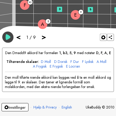
3
b
F
3
5
9
E
5
A
<
>
1
/
9
Den
D
madd9 akkord har formelen
1, b3, 5, 9
med notater
D
, 
F
, 
A
, 
E
Tilhørende skalaer:
D
Moll
D
Dorisk
F
Dur
F
Lydisk
A
Moll
A
Frygisk
E
Frygisk
E
Locrian
Den moll tilførte niende akkord kan bygges ved å ta en moll akkord og
legge til 9. av skalaen. Den tjener et lignende formål som
molakkorden, med den ekstra niende forlengelsen for smak.
·
Hjelp & Privacy
·
English
UkeBuddy
©
2010
Innstillinger